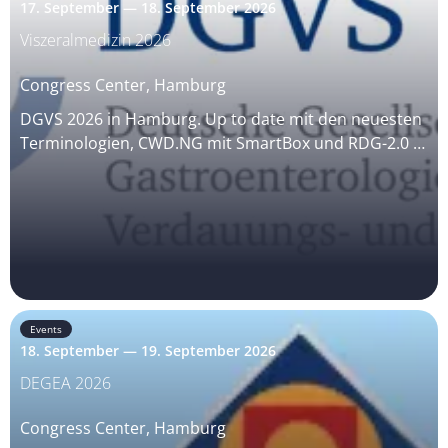
17. September — 18. September 2026
Viszeralmedizin 2026
Congress Center, Hamburg
DGVS 2026 in Hamburg. Up to date mit den neuesten
Terminologien, CWD.NG mit SmartBox und RDG-2.0 …
Events
18. September — 19. September 2026
DEGEA 2026
Congress Center, Hamburg