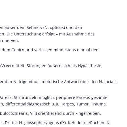
en außer dem Sehnerv (N. opticus) und den
en. Die Untersuchung erfolgt – mit Ausnahme des
irnnerven.
kt dem Gehirn und verlassen mindestens einmal den
(V) vermittelt. Störungen äußern sich als Hypästhesie,
er den N. trigeminus, motorische Antwort über den N. facialis
 Parese: Stirnrunzeln möglich; periphere Parese: gesamte
ch, differentialdiagnostisch u. a. Herpes, Tumor, Trauma.
ibulocochlearis, VIII) orientierend durch Fingerreiben.
res Drittel: N. glossopharyngeus (IX), Kehldeckel/Rachen: N.