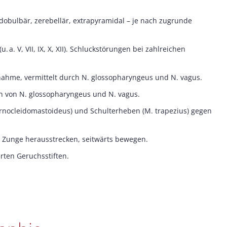
dobulbär, zerebellär, extrapyramidal – je nach zugrunde
a. V, VII, IX, X, XII). Schluckstörungen bei zahlreichen
ahme, vermittelt durch N. glossopharyngeus und N. vagus.
n von N. glossopharyngeus und N. vagus.
ternocleidomastoideus) und Schulterheben (M. trapezius) gegen
: Zunge herausstrecken, seitwärts bewegen.
erten Geruchsstiften.