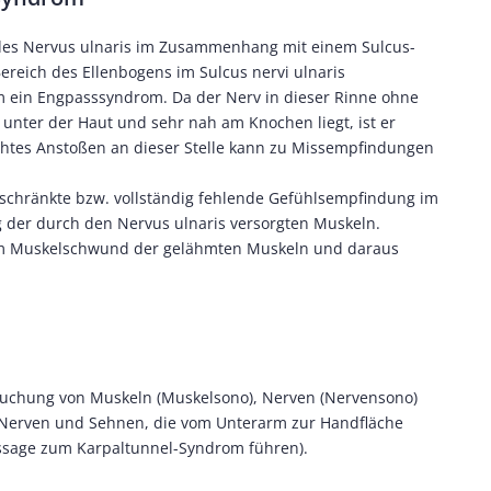
 des Nervus ulnaris im Zusammenhang mit einem Sulcus-
ereich des Ellenbogens im Sulcus nervi ulnaris
 um ein Engpasssyndrom. Da der Nerv in dieser Rinne ohne
nter der Haut und sehr nah am Knochen liegt, ist er
eichtes Anstoßen an dieser Stelle kann zu Missempfindungen
eschränkte bzw. vollständig fehlende Gefühlsempfindung im
g der durch den Nervus ulnaris versorgten Muskeln.
um Muskelschwund der gelähmten Muskeln und daraus
rsuchung von Muskeln (Muskelsono), Nerven (Nervensono)
 Nerven und Sehnen, die vom Unterarm zur Handfläche
assage zum Karpaltunnel-Syndrom führen).