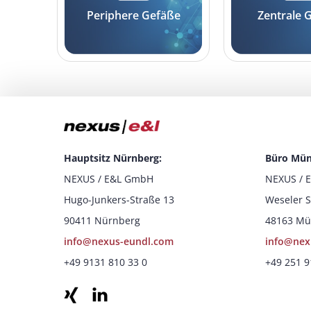
Periphere Gefäße
Zentrale 
Hauptsitz Nürnberg:
Büro Mün
NEXUS / E&L GmbH
NEXUS / 
Hugo-Junkers-Straße 13
Weseler S
90411 Nürnberg
48163 Mü
info@nexus-eundl.com
info@nex
+49 9131 810 33 0
+49 251 9